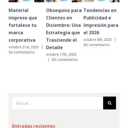
Material
Obsequios para
Tendencias en
Un
impreso que
Clientes en
Publicidad e
de 
fortalece tu
Diciembre: Una
Impresión para
Im
marca
Estrategia que
el 2026
Ev
corporativa
Trasciende el
Em
octubre 8th, 2025
|
Sin comentarios
Detalle
octubre 21st, 2025
|
dici
Sin comentarios
|
octubre 17th, 2025
|
Sin comentarios
Buscar:
Entradas recientes