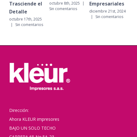
Trasciende el
Empresariales
opci
octubre 8th, 2025
|
Sin comentarios
Detalle
trad
diciembre 21st, 2024
|
Sin comentarios
octubre 17th, 2025
dicie
|
Sin comentarios
|
Si
Dirección:
Ahora KLEUR impresores
BAJO UN SOLO TECHO
CARRERA 65 No.5A-23