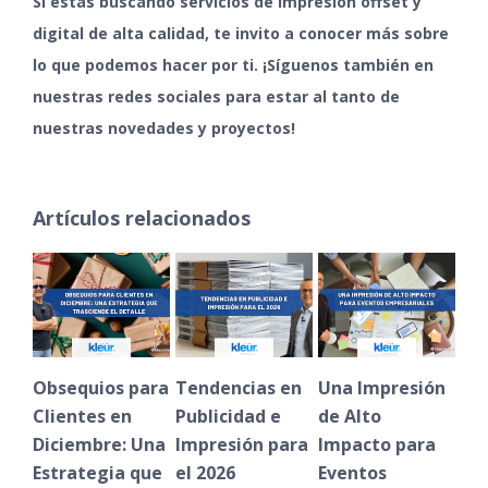
Si estás buscando servicios de impresión offset y
digital de alta calidad, te invito a conocer más sobre
lo que podemos hacer por ti.
¡Síguenos también en
nuestras
redes sociales
para estar al tanto de
nuestras novedades y proyectos!
Artículos relacionados
Obsequios para
Tendencias en
Una Impresión
Vent
Clientes en
Publicidad e
de Alto
bols
Diciembre: Una
Impresión para
Impacto para
Eart
Estrategia que
el 2026
Eventos
fren