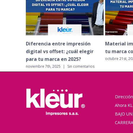
encia entre impresión
Material impreso que forta
l vs offset: ¿cuál elegir
tu marca corporativa
tu marca en 2025?
octubre 21st, 2025
|
Sin comentarios
re 7th, 2025
|
Sin comentarios
Dirección
Ahora KL
BAJO UN
CARRERA