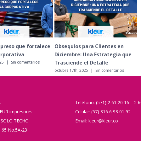
lece
Obsequios para Clientes en
Tendencias en Pu
Diciembre: Una Estrategia que
Impresión para e
Trasciende el Detalle
octubre 8th, 2025
|
Si
octubre 17th, 2025
|
Sin comentarios
:
Teléfono: (571) 2 61 20 16 – 2 
EUR impresores
Celular: (57) 316 6 93 01 92
 SOLO TECHO
Email: kleur@kleur.co
 65 No.5A-23