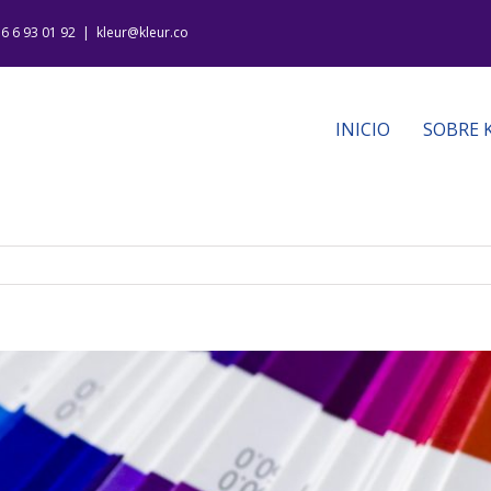
16 6 93 01 92
|
kleur@kleur.co
INICIO
SOBRE 