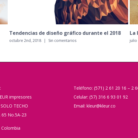
8
La ley de los tercios en el diseño gráfico
5 c
de 
julio 4th, 2018
|
Sin comentarios
febr
:
Teléfono: (571) 2 61 20 16 – 2 
EUR impresores
Celular: (57) 316 6 93 01 92
 SOLO TECHO
Email: kleur@kleur.co
 65 No.5A-23
 Colombia