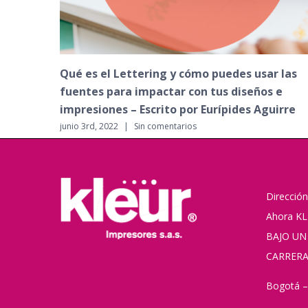
Tendencias de diseño gráfico durante el 201
octubre 2nd, 2018
|
Sin comentarios
Dirección
Ahora KL
BAJO UN
CARRERA
Bogotá –