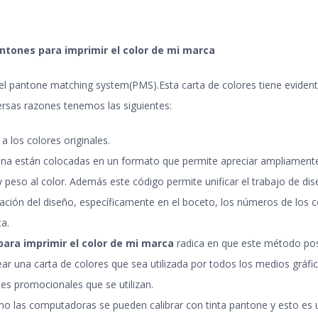
antones para imprimir el color de mi marca
l pantone matching system(PMS).Esta carta de colores tiene evidente
iversas razones tenemos las siguientes:
a los colores originales
.
ina están colocadas en un formato que permite apreciar ampliamente l
 peso al color. Además este código permite unificar el trabajo de 
zación del diseño, específicamente en el boceto, los números de los co
ta
.
para imprimir el color de mi marca
radica en que este método pos
ear una carta de colores que sea utilizada por todos los medios gráf
es promocionales que se utilizan
.
mo las computadoras se pueden calibrar con tinta pantone y esto es