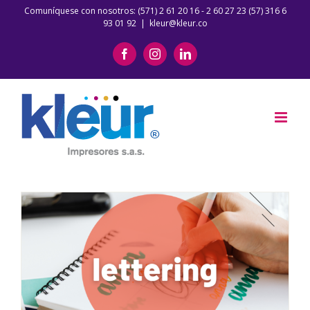
Saltar
Comuníquese con nosotros: (571) 2 61 20 16 - 2 60 27 23 (57) 316 6
93 01 92
|
kleur@kleur.co
al
contenido
Facebook
Instagram
LinkedIn