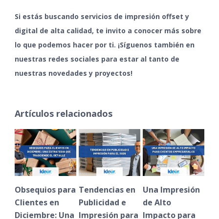
Si estás buscando servicios de impresión offset y
digital de alta calidad, te invito a conocer más sobre
lo que podemos hacer por ti.
¡Síguenos también en
nuestras
redes sociales
para estar al tanto de
nuestras novedades y proyectos!
Artículos relacionados
Obsequios para
Tendencias en
Una Impresión
Ven
Clientes en
Publicidad e
de Alto
bol
Diciembre: Una
Impresión para
Impacto para
Ea