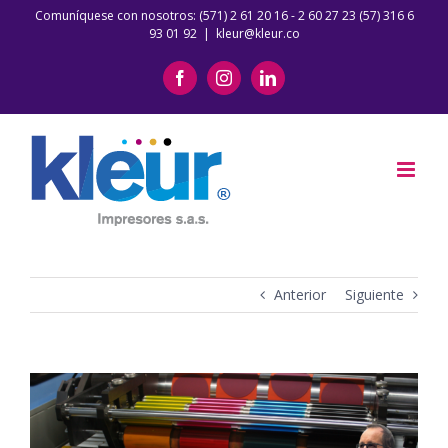
Saltar
Comuníquese con nosotros: (571) 2 61 20 16 - 2 60 27 23 (57) 316 6
93 01 92
|
kleur@kleur.co
al
contenido
Facebook
Instagram
LinkedIn
Anterior
Siguiente
Ver
imagen
más