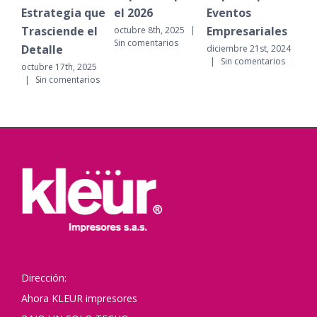
Estrategia que
el 2026
Eventos
fr
Trasciende el
Empresariales
op
octubre 8th, 2025
|
Sin comentarios
Detalle
tra
diciembre 21st, 2024
|
Sin comentarios
octubre 17th, 2025
dici
|
Sin comentarios
|
Dirección:
Ahora KLEUR impresores