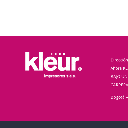
Dirección
Ahora KL
BAJO UN
CARRERA
Bogotá –