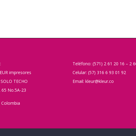
:
Teléfono: (571) 2 61 20 16 – 2 
EUR impresores
Celular: (57) 316 6 93 01 92
 SOLO TECHO
Email: kleur@kleur.co
 65 No.5A-23
 Colombia