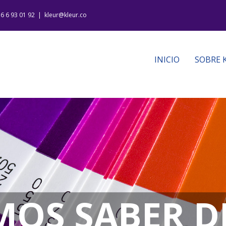
16 6 93 01 92
|
kleur@kleur.co
INICIO
SOBRE 
OS SABER D