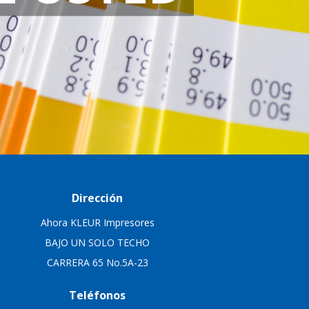
Dirección
Ahora KLEUR Impresores
BAJO UN SOLO TECHO
CARRERA 65 No.5A-23
Teléfonos