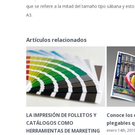
que se refiere a la mitad del tamaño tipo sábana y es
A3.
Artículos relacionados
OLLETOS Y
Conoce los diferentes tipos de
Historia 
plegables que existen
comenzó
MARKETING
industri
enero 14th, 2019
|
Sin comentarios