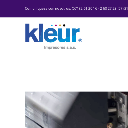
Saltar
Comuníquese con nosotros: (571) 2 61 20 16 - 2 60 27 23 (57) 3
al
contenido
Ver
imagen
más
grande