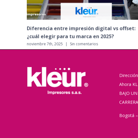
Material impreso que fortalece tu marca
corporativa
octubre 21st, 2025
|
Sin comentarios
Dirección
Ahora KL
BAJO UN
CARRERA
Bogotá –