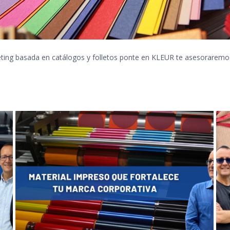
ting basada en catálogos y folletos ponte en KLEUR
te asesoraremos