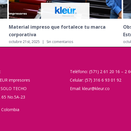
Obsequios para Clientes en Diciembre: Una
Ten
Estrategia que Trasciende el Detalle
202
octubre 17th, 2025
|
Sin comentarios
octu
:
Teléfono: (571) 2 61 20 16 – 2 
EUR impresores
Celular: (57) 316 6 93 01 92
 SOLO TECHO
Email: kleur@kleur.co
 65 No.5A-23
 Colombia