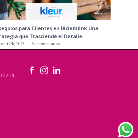
dencias en Publicidad e Impresión para el
Una Impre
6
Empresari
bre 8th, 2025
|
Sin comentarios
diciembre 21st
60 27 23