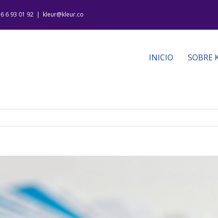
16 6 93 01 92
|
kleur@kleur.co
INICIO
SOBRE 