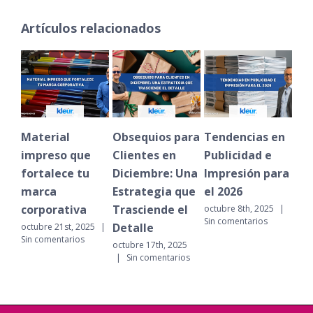
Artículos relacionados
Material
Obsequios para
Tendencias en
Un
impreso que
Clientes en
Publicidad e
de 
fortalece tu
Diciembre: Una
Impresión para
Im
marca
Estrategia que
el 2026
Ev
corporativa
Trasciende el
Em
octubre 8th, 2025
|
Sin comentarios
Detalle
octubre 21st, 2025
|
dici
Sin comentarios
|
octubre 17th, 2025
|
Sin comentarios