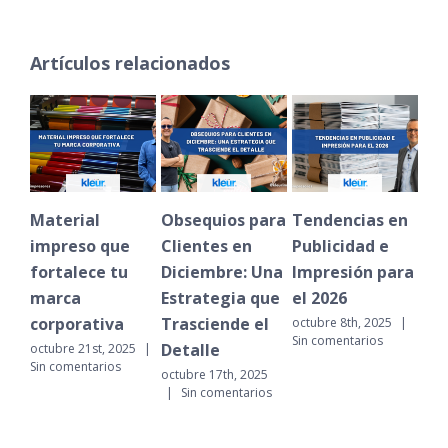
Artículos relacionados
Material
Obsequios para
Tendencias en
Una Im
impreso que
Clientes en
Publicidad e
de Alt
fortalece tu
Diciembre: Una
Impresión para
Impact
marca
Estrategia que
el 2026
Evento
corporativa
Trasciende el
Empres
octubre 8th, 2025
|
Sin comentarios
Detalle
octubre 21st, 2025
|
diciembre
Sin comentarios
|
Sin c
octubre 17th, 2025
|
Sin comentarios