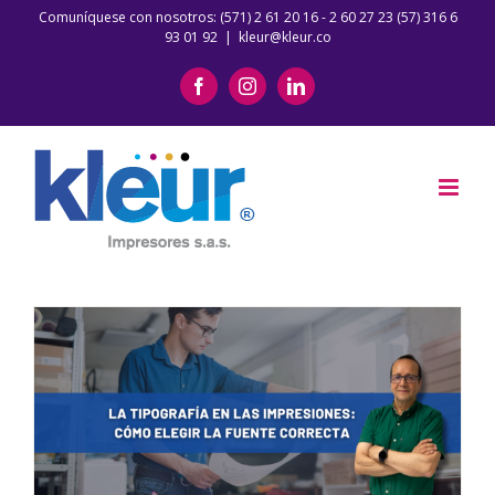
Saltar
Comuníquese con nosotros: (571) 2 61 20 16 - 2 60 27 23 (57) 316 6
93 01 92
|
kleur@kleur.co
al
contenido
Facebook
Instagram
LinkedIn